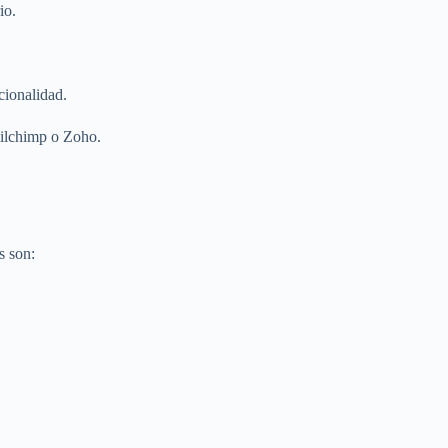
io.
ncionalidad.
ilchimp o Zoho.
s son: