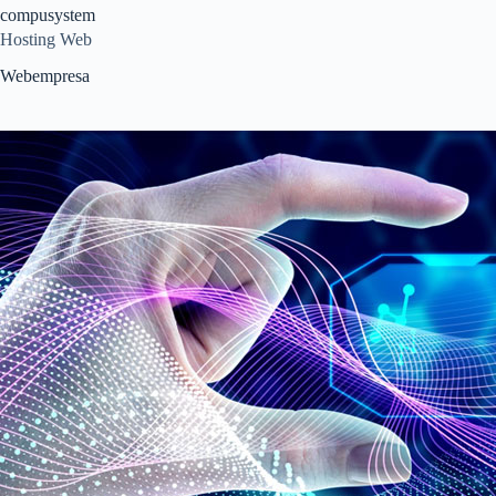
Saltar
compusystem
al
Hosting Web
contenido
Webempresa