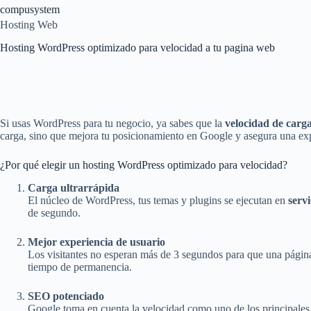
Saltar
compusystem
al
Hosting Web
contenido
Hosting WordPress optimizado para velocidad a tu pagina web
Si usas WordPress para tu negocio, ya sabes que la
velocidad de carg
carga, sino que mejora tu posicionamiento en Google y asegura una expe
¿Por qué elegir un hosting WordPress optimizado para velocidad?
Carga ultrarrápida
El núcleo de WordPress, tus temas y plugins se ejecutan en
serv
de segundo.
Mejor experiencia de usuario
Los visitantes no esperan más de 3 segundos para que una página
tiempo de permanencia.
SEO potenciado
Google toma en cuenta la velocidad como uno de los principales