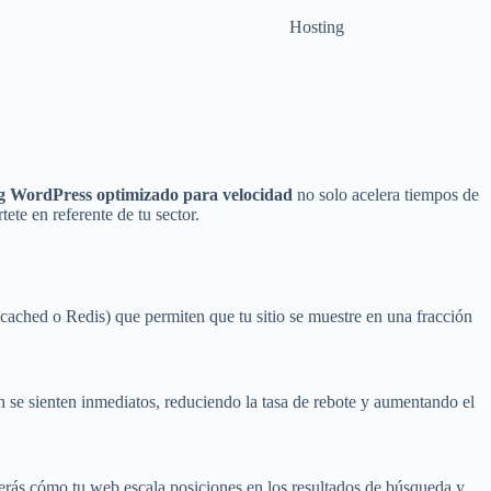
Hosting
g WordPress optimizado para velocidad
no solo acelera tiempos de
te en referente de tu sector.
ached o Redis) que permiten que tu sitio se muestre en una fracción
 se sienten inmediatos, reduciendo la tasa de rebote y aumentando el
verás cómo tu web escala posiciones en los resultados de búsqueda y