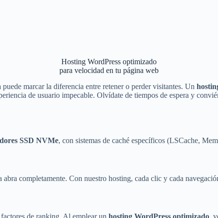
Hosting WordPress optimizado
para velocidad en tu página web
a
puede marcar la diferencia entre retener o perder visitantes. Un
hostin
riencia de usuario impecable. Olvídate de tiempos de espera y conviérte
idores SSD NVMe
, con sistemas de caché específicos (LSCache, Memc
 abra completamente. Con nuestro hosting, cada clic y cada navegación
 factores de ranking. Al emplear un
hosting WordPress optimizado
, 